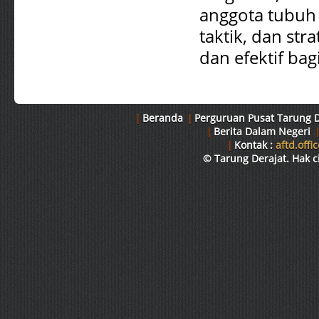
anggota tubuh 
taktik, dan st
dan efektif bag
|
Beranda
|
Perguruan Pusat Tarung D
|
Berita Dalam Negeri
|
Kontak :
aftd.off
© Tarung Derajat. Hak c