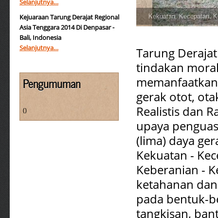
Selanjutnya…
Kejuaraan Tarung Derajat Regional
Kekuatan, Kecepatan, K
Asia Tenggara 2014 Di Denpasar -
Bali, Indonesia
Selanjutnya…
Tarung Derajat
tindakan moral
memanfaatkan
Pengumuman
gerak otot, ot
Realistis dan R
()
upaya penguas
(lima) daya ger
Kekuatan - Kec
Keberanian - K
ketahanan dan 
pada bentuk-b
tangkisan, ban